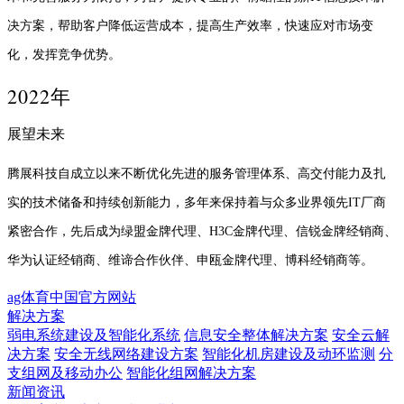
决方案，帮助客户降低运营成本，提高生产效率，快速应对市场变
化，发挥竞争优势。
2022年
展望未来
腾展科技自成立以来不断优化先进的服务管理体系、高交付能力及扎
实的技术储备和持续创新能力，多年来保持着与众多业界领先IT厂商
紧密合作，先后成为绿盟金牌代理、H3C金牌代理、信锐金牌经销商、
华为认证经销商、维谛合作伙伴、申瓯金牌代理、博科经销商等。
ag体育中国官方网站
解决方案
弱电系统建设及智能化系统
信息安全整体解决方案
安全云解
决方案
安全无线网络建设方案
智能化机房建设及动环监测
分
支组网及移动办公
智能化组网解决方案
新闻资讯