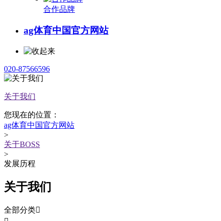
合作品牌
ag体育中国官方网站
020-87566596
关于我们
您现在的位置：
ag体育中国官方网站
>
关于BOSS
>
发展历程
关于我们
全部分类
