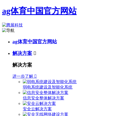
ag体育中国官方网站
ag体育中国官方网站
解决方案

解决方案
进一步了解

弱电系统建设及智能化系统
信息安全整体解决方案
安全云解决方案