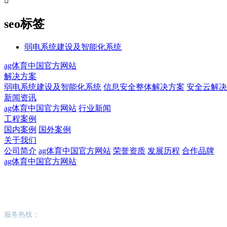

seo标签
弱电系统建设及智能化系统
ag体育中国官方网站
解决方案
弱电系统建设及智能化系统
信息安全整体解决方案
安全云解决
新闻资讯
ag体育中国官方网站
行业新闻
工程案例
国内案例
国外案例
关于我们
公司简介
ag体育中国官方网站
荣誉资质
发展历程
合作品牌
ag体育中国官方网站
ag体育中国官方网站
服务热线：