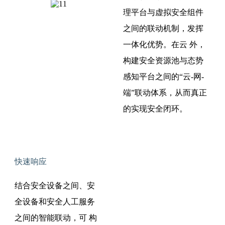
理平台与虚拟安全组件
之间的联动机制，发挥
一体化优势。在云 外，
构建安全资源池与态势
感知平台之间的“云-网-
端”联动体系，从而真正
的实现安全闭环。
快速响应
结合安全设备之间、安
全设备和安全人工服务
之间的智能联动，可 构