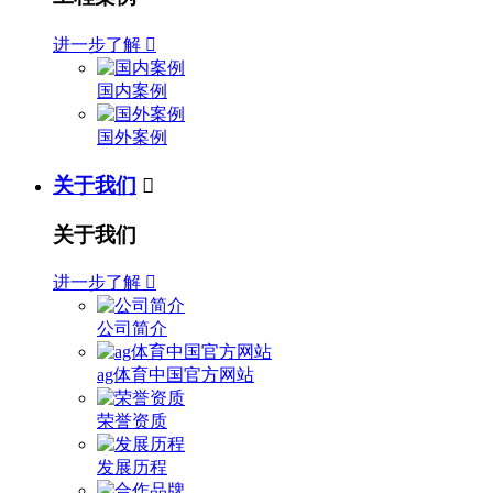
进一步了解

国内案例
国外案例
关于我们

关于我们
进一步了解

公司简介
ag体育中国官方网站
荣誉资质
发展历程