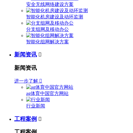
安全无线网络建设方案
智能化机房建设及动环监测
分支组网及移动办公
智能化组网解决方案
新闻资讯

新闻资讯
进一步了解

ag体育中国官方网站
行业新闻
工程案例

工程案例