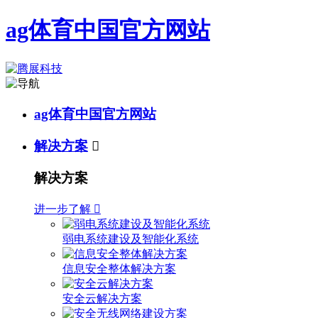
ag体育中国官方网站
ag体育中国官方网站
解决方案

解决方案
进一步了解

弱电系统建设及智能化系统
信息安全整体解决方案
安全云解决方案