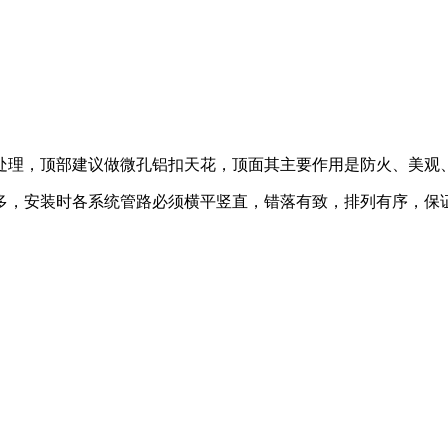
处理，顶部建议做微孔铝扣天花，顶面其主要作用是防火、美观
多，安装时各系统管路必须横平竖直，错落有致，排列有序，保