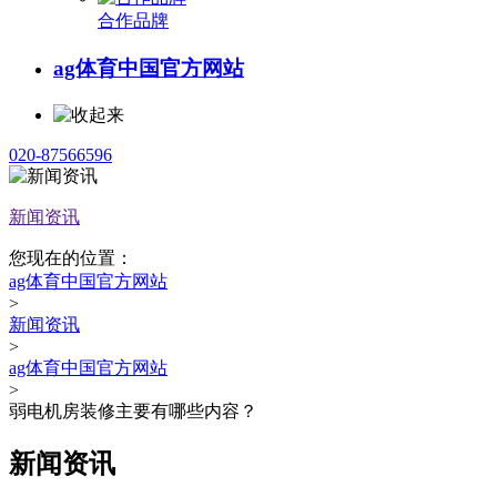
合作品牌
ag体育中国官方网站
020-87566596
新闻资讯
您现在的位置：
ag体育中国官方网站
>
新闻资讯
>
ag体育中国官方网站
>
弱电机房装修主要有哪些内容？
新闻资讯